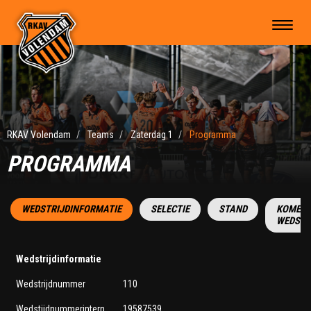
RKAV Volendam
Teams
Zaterdag 1
Programma
PROGRAMMA
WEDSTRIJDINFORMATIE
SELECTIE
STAND
KOMEN
WEDSTR
Wedstrijdinformatie
Wedstrijdnummer
110
Wedstijdnummerintern
19587539