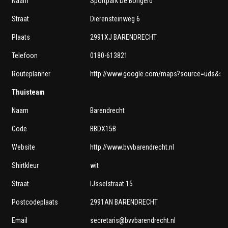
Naam
Sportpark De Bongerd
Straat
Dierensteinweg 6
Plaats
2991XJ BARENDRECHT
Telefoon
0180-613821
Routeplanner
http://www.google.com/maps?source=uds&sad
Thuisteam
Naam
Barendrecht
Code
BBDX15B
Website
http://www.bvvbarendrecht.nl
Shirtkleur
wit
Straat
IJsselstraat 15
Postcodeplaats
2991AN BARENDRECHT
Email
secretaris@bvvbarendrecht.nl