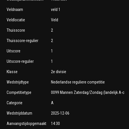
Veldnaam
veld 1
Veldlocatie
Veld
Thuisscore
2
Thuisscore-regulier
2
Uitscore
1
Uitscore-regulier
1
Klasse
2e divisie
Wedstrijdtype
Nederlandse reguliere competitie
Competitietype
0099 Mannen Zaterdag/Zondag (landelijk A-cat)
Categorie
A
Wedstrijddatum
2025-12-06
Aanvangstijdopgemaakt
14:30