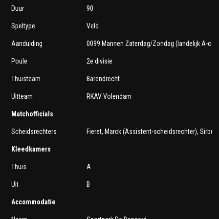
Duur
90
Speltype
Veld
Aanduiding
0099 Mannen Zaterdag/Zondag (landelijk A-cat)
Poule
2e divisie
Thuisteam
Barendrecht
Uitteam
RKAV Volendam
Matchofficials
Scheidsrechters
Fieret, Marck (Assistent-scheidsrechter), Sirbule
Kleedkamers
Thuis
A
Uit
B
Accommodatie