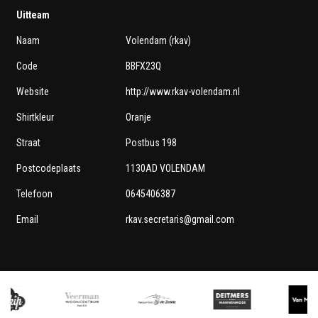
Uitteam
Naam
Volendam (rkav)
Code
BBFX23Q
Website
http://www.rkav-volendam.nl
Shirtkleur
Oranje
Straat
Postbus 198
Postcodeplaats
1130AD VOLENDAM
Telefoon
0645406387
Email
rkav.secretaris@gmail.com