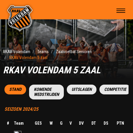
RKAV Volendam
Teams
Zaalvoetbal Senioren
RKAV Volendam 5 zaal
RKAV VOLENDAM 5 ZAAL
STAND
KOMENDE
UITSLAGEN
COMPETITIE
WEDSTRIJDEN
SEIZOEN 2024/25
#
Team
GES
W
G
V
DV
DT
DS
PTN