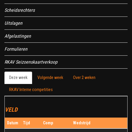
Scheidsrechters
Uitslagen
Afgelastingen
Formulieren
RKAV Seizoenskaartverkoop
Deze week
Volgende week
Over 2 weken
RKAV Interne competities
VELD
Datum
Tijd
Comp
Wedstrijd