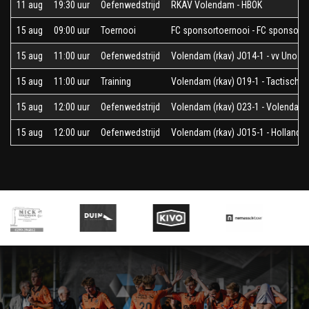
11 aug
19:30 uur
Oefenwedstrijd
RKAV Volendam - HBOK
15 aug
09:00 uur
Toernooi
FC sponsortoernooi - FC sponsort
15 aug
11:00 uur
Oefenwedstrijd
Volendam (rkav) JO14-1 - vv Uno J
15 aug
11:00 uur
Training
Volendam (rkav) O19-1 - Tactische 
15 aug
12:00 uur
Oefenwedstrijd
Volendam (rkav) O23-1 - Volendam (
15 aug
12:00 uur
Oefenwedstrijd
Volendam (rkav) JO15-1 - Hollandia