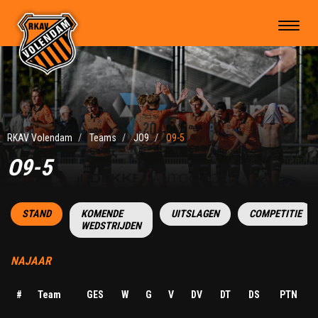
RKAV Volendam
Teams
JO9
O9-5
O9-5
STAND
KOMENDE
UITSLAGEN
COMPETITIE
WEDSTRIJDEN
NAJAAR
#
Team
GES
W
G
V
DV
DT
DS
PTN