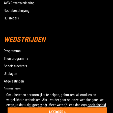
AVG Privacyverklaring
Routebeschrijving
Huisregels
WEDSTRIJDEN
Programma
Thuisprogramma
Scheidsrechters
Uitslagen
Afgelastingen
Formulieren
Om u beter en persoonlijker te helpen, gebruiken wij cookies en
vergelijkbare technieken. Als u verder gaat op onze website gaan we
ervan uit dat u dat goed vindt. Meer weten? Lees dan ons
cookiebeleid
.
© Copyright 2026 -
RKAV Volendam
| Gerealiseerd door
Studioweb.nl
AKKOORD »