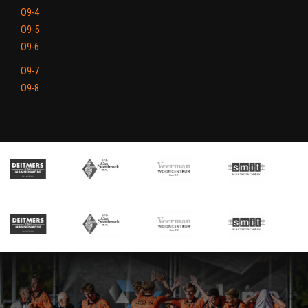
O9-4
O9-5
O9-6
O9-7
O9-8