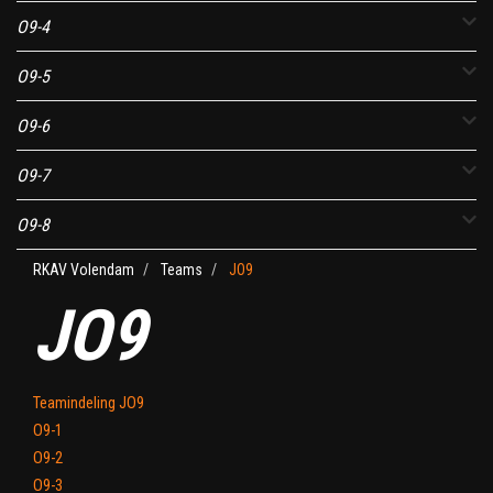
O9-4
O9-5
O9-6
O9-7
O9-8
RKAV Volendam
Teams
JO9
JO9
Teamindeling JO9
O9-1
O9-2
O9-3