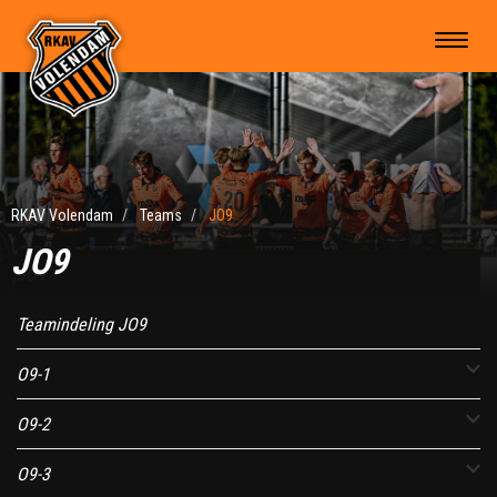
RKAV Volendam
Teams
JO9
JO9
JO9
Teamindeling JO9
O9-1
O9-2
O9-3