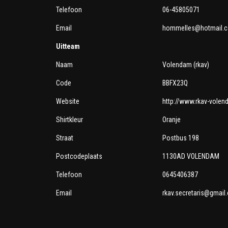
Telefoon
06-45805071
Email
hommelles@hotmail.
Uitteam
Naam
Volendam (rkav)
Code
BBFX23Q
Website
http://www.rkav-volen
Shirtkleur
Oranje
Straat
Postbus 198
Postcodeplaats
1130AD VOLENDAM
Telefoon
0645406387
Email
rkav.secretaris@gmail