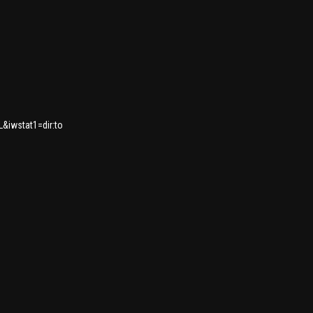
&iwstat1=dir:to