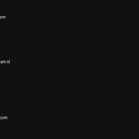
com
dam.nl
.com