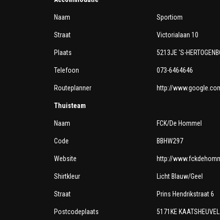
Naam
Sportiom
Straat
Victorialaan 10
Plaats
5213JE 'S-HERTOGEN
Telefoon
073-6464646
Routeplanner
http://www.google.co
Thuisteam
Naam
FCK/De Hommel
Code
BBHW297
Website
http://www.fckdehomm
Shirtkleur
Licht Blauw/Geel
Straat
Prins Hendrikstraat 6
Postcodeplaats
5171KE KAATSHEUVEL