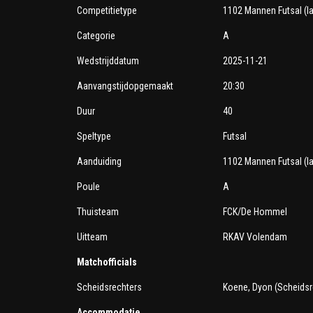
Competitietype
1102 Mannen Futsal (la
Categorie
A
Wedstrijddatum
2025-11-21
Aanvangstijdopgemaakt
20:30
Duur
40
Speltype
Futsal
Aanduiding
1102 Mannen Futsal (la
Poule
A
Thuisteam
FCK/De Hommel
Uitteam
RKAV Volendam
Matchofficials
Scheidsrechters
Koene, Dyon (Scheidsre
Accommodatie