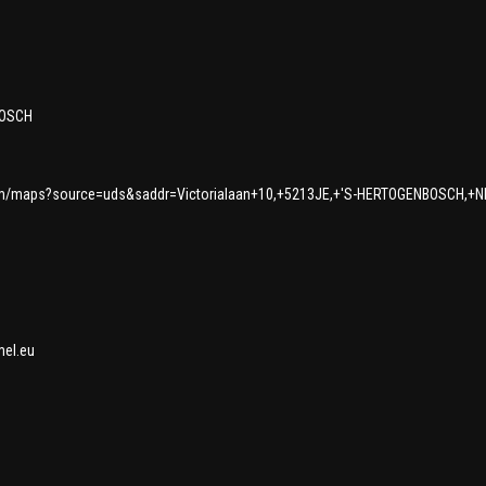
BOSCH
m/maps?source=uds&saddr=Victorialaan+10,+5213JE,+'S-HERTOGENBOSCH,+NL
el.eu