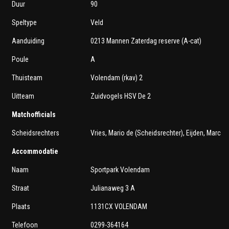
Duur
90
Speltype
Veld
Aanduiding
0213 Mannen Zaterdag reserve (A-cat)
Poule
A
Thuisteam
Volendam (rkav) 2
Uitteam
Zuidvogels HSV De 2
Matchofficials
Scheidsrechters
Vries, Mario de (Scheidsrechter), Eijden, Marc v
Accommodatie
Naam
Sportpark Volendam
Straat
Julianaweg 3 A
Plaats
1131CX VOLENDAM
Telefoon
0299-364164