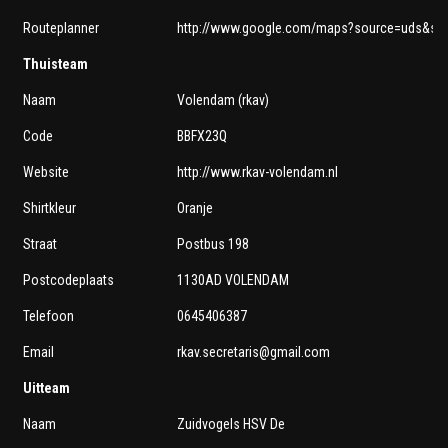
Routeplanner
http://www.google.com/maps?source=uds&sad
Thuisteam
Naam
Volendam (rkav)
Code
BBFX23Q
Website
http://www.rkav-volendam.nl
Shirtkleur
Oranje
Straat
Postbus 198
Postcodeplaats
1130AD VOLENDAM
Telefoon
0645406387
Email
rkav.secretaris@gmail.com
Uitteam
Naam
Zuidvogels HSV De