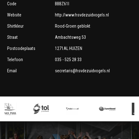
Code
BBBZ61I
Website
http://www.hsvdezuidvogels.nl
Shirtkleur
Rood-Groen geblokt
Straat
Ambachtsweg 53
Postcodeplaats
1271AL HUIZEN
Telefoon
035 - 525 28 33
Email
secretaris@hsvdezuidvogels.nl