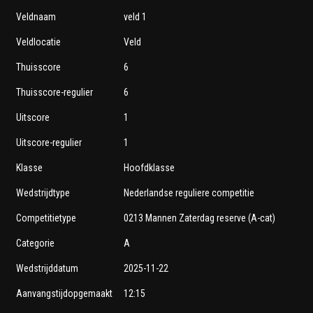
Veldnaam
veld 1
Veldlocatie
Veld
Thuisscore
6
Thuisscore-regulier
6
Uitscore
1
Uitscore-regulier
1
Klasse
Hoofdklasse
Wedstrijdtype
Nederlandse reguliere competitie
Competitietype
0213 Mannen Zaterdag reserve (A-cat)
Categorie
A
Wedstrijddatum
2025-11-22
Aanvangstijdopgemaakt
12:15