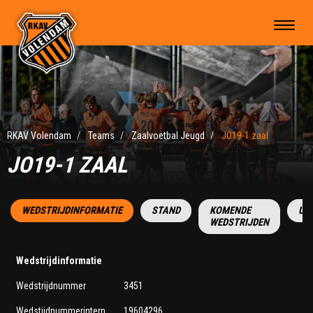
RKAV Volendam
Teams
Zaalvoetbal Jeugd
JO19-1 zaal
JO19-1 ZAAL
WEDSTRIJDINFORMATIE
STAND
KOMENDE
UI
WEDSTRIJDEN
Wedstrijdinformatie
Wedstrijdnummer
3451
Wedstijdnummerintern
19604296