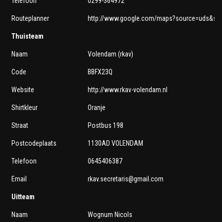
Telefoon
0299-364972
Routeplanner
http://www.google.com/maps?source=uds&sadd
Thuisteam
Naam
Volendam (rkav)
Code
BBFX23Q
Website
http://www.rkav-volendam.nl
Shirtkleur
Oranje
Straat
Postbus 198
Postcodeplaats
1130AD VOLENDAM
Telefoon
0645406387
Email
rkav.secretaris@gmail.com
Uitteam
Naam
Wognum Nicols