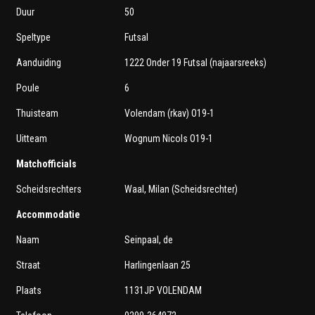
Duur
50
Speltype
Futsal
Aanduiding
1222 Onder 19 Futsal (najaarsreeks)
Poule
6
Thuisteam
Volendam (rkav) O19-1
Uitteam
Wognum Nicols O19-1
Matchofficials
Scheidsrechters
Waal, Milan (Scheidsrechter)
Accommodatie
Naam
Seinpaal, de
Straat
Harlingenlaan 25
Plaats
1131JP VOLENDAM