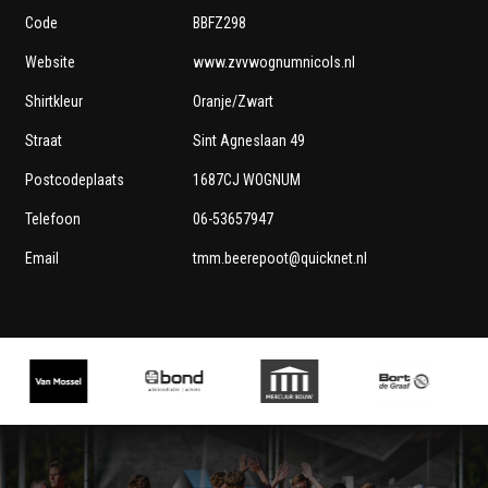
Code
BBFZ298
Website
www.zvvwognumnicols.nl
Shirtkleur
Oranje/Zwart
Straat
Sint Agneslaan 49
Postcodeplaats
1687CJ WOGNUM
Telefoon
06-53657947
Email
tmm.beerepoot@quicknet.nl