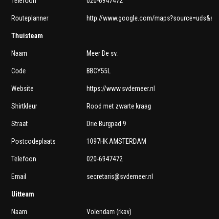
Telefoon
020-6947472
Routeplanner
http://www.google.com/maps?source=uds&sad
Thuisteam
Naam
Meer De sv.
Code
BBCY55L
Website
https://www.svdemeer.nl
Shirtkleur
Rood met zwarte kraag
Straat
Drie Burgpad 9
Postcodeplaats
1097HK AMSTERDAM
Telefoon
020-6947472
Email
secretaris@svdemeer.nl
Uitteam
Naam
Volendam (rkav)