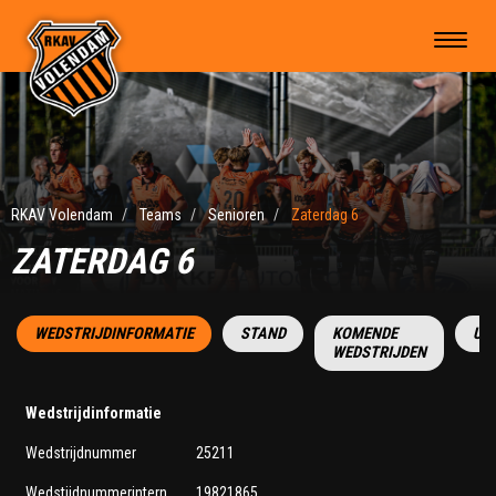
RKAV Volendam
Teams
Senioren
Zaterdag 6
ZATERDAG 6
WEDSTRIJDINFORMATIE
STAND
KOMENDE
UI
WEDSTRIJDEN
Wedstrijdinformatie
Wedstrijdnummer
25211
Wedstijdnummerintern
19821865