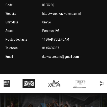
Code
BBFX23Q
Website
http://www.rkav-volendam.nl
Shirtkleur
Oranje
Straat
Postbus 198
Postcodeplaats
1130AD VOLENDAM
Telefoon
0645406387
Email
rkav.secretaris@gmail.com