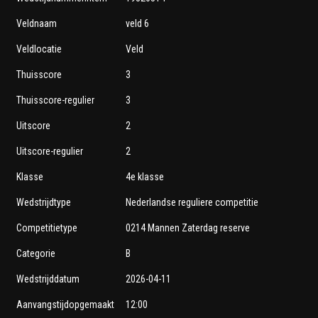
Veldnaam
veld 6
Veldlocatie
Veld
Thuisscore
3
Thuisscore-regulier
3
Uitscore
2
Uitscore-regulier
2
Klasse
4e klasse
Wedstrijdtype
Nederlandse reguliere competitie
Competitietype
0214 Mannen Zaterdag reserve
Categorie
B
Wedstrijddatum
2026-04-11
Aanvangstijdopgemaakt
12:00