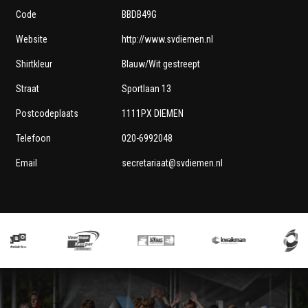
Code
BBDB49G
Website
http://www.svdiemen.nl
Shirtkleur
Blauw/Wit gestreept
Straat
Sportlaan 13
Postcodeplaats
1111PX DIEMEN
Telefoon
020-6992048
Email
secretariaat@svdiemen.nl