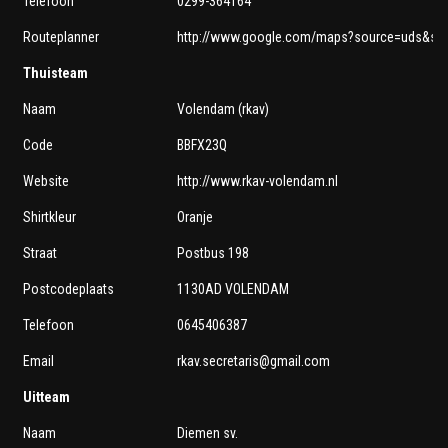
Telefoon
0299-364164
Routeplanner
http://www.google.com/maps?source=uds&sad
Thuisteam
Naam
Volendam (rkav)
Code
BBFX23Q
Website
http://www.rkav-volendam.nl
Shirtkleur
Oranje
Straat
Postbus 198
Postcodeplaats
1130AD VOLENDAM
Telefoon
0645406387
Email
rkav.secretaris@gmail.com
Uitteam
Naam
Diemen sv.