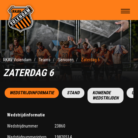
RKAV Volendam
Teams
Senioren
Zaterdag 6
ZATERDAG 6
WEDSTRIJDINFORMATIE
STAND
KOMENDE
UI
WEDSTRIJDEN
Wedstrijdinformatie
Wedstrijdnummer
23860
Wedstijdnummerintern
19820514