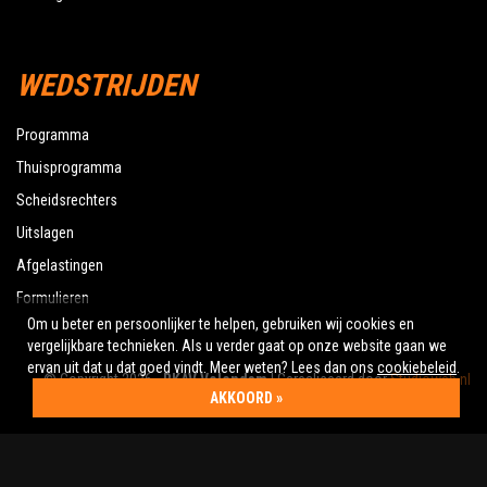
WEDSTRIJDEN
Programma
Thuisprogramma
Scheidsrechters
Uitslagen
Afgelastingen
Formulieren
Om u beter en persoonlijker te helpen, gebruiken wij cookies en
vergelijkbare technieken. Als u verder gaat op onze website gaan we
ervan uit dat u dat goed vindt. Meer weten? Lees dan ons
cookiebeleid
.
© Copyright 2026 -
RKAV Volendam
| Gerealiseerd door
Studioweb.nl
AKKOORD »