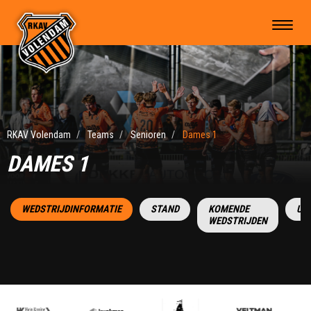
RKAV Volendam
Teams
Senioren
Dames 1
DAMES 1
WEDSTRIJDINFORMATIE
STAND
KOMENDE
UI
WEDSTRIJDEN