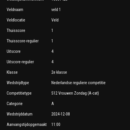
Veldnaam
veld 1
Veldlocatie
Veld
Thuisscore
1
Thuisscore-regulier
1
Uitscore
4
Uitscore-regulier
4
Klasse
2e klasse
Wedstrijdtype
Nederlandse reguliere competitie
Competitietype
512 Vrouwen Zondag (A-cat)
Categorie
A
Wedstrijddatum
2024-12-08
Aanvangstijdopgemaakt
11:00