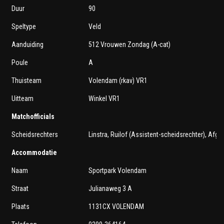
Duur
90
Speltype
Veld
Aanduiding
512 Vrouwen Zondag (A-cat)
Poule
A
Thuisteam
Volendam (rkav) VR1
Uitteam
Winkel VR1
Matchofficials
Scheidsrechters
Linstra, Ruilof (Assistent-scheidsrechter), Afg
Accommodatie
Naam
Sportpark Volendam
Straat
Julianaweg 3 A
Plaats
1131CX VOLENDAM