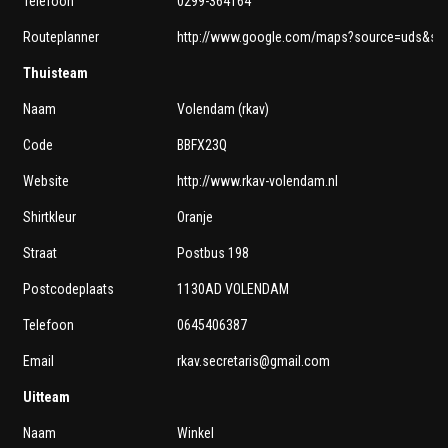
Telefoon
0299-364164
Routeplanner
http://www.google.com/maps?source=uds&sad
Thuisteam
Naam
Volendam (rkav)
Code
BBFX23Q
Website
http://www.rkav-volendam.nl
Shirtkleur
Oranje
Straat
Postbus 198
Postcodeplaats
1130AD VOLENDAM
Telefoon
0645406387
Email
rkav.secretaris@gmail.com
Uitteam
Naam
Winkel