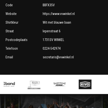
Code
BBFX35V
Website
https://www.vvwinkel.nl
Shirtkleur
Wit met blauwe baan
Straat
Iepenstraat 6
Postcodeplaats
1731SV WINKEL
Telefoon
0224-542974
Email
secretaris@vvwinkel.nl