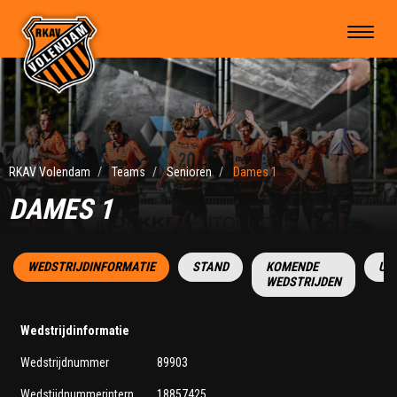
RKAV Volendam
Teams
Senioren
Dames 1
DAMES 1
WEDSTRIJDINFORMATIE
STAND
KOMENDE
UI
WEDSTRIJDEN
Wedstrijdinformatie
Wedstrijdnummer
89903
Wedstijdnummerintern
18857425