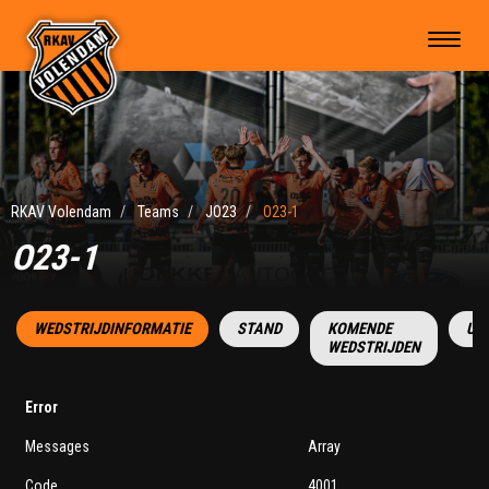
RKAV Volendam
Teams
JO23
O23-1
O23-1
WEDSTRIJDINFORMATIE
STAND
KOMENDE
UI
WEDSTRIJDEN
Error
Messages
Array
Code
4001